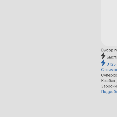
Выбор г
Быст
3 125
Стоимос
Суперхо
Кэшбэк
Заброни
Подроб