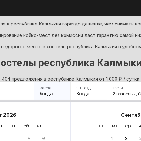
ле в республике Калмыкия гораздо дешевле, чем снимать ко
ирование койко-мест без комиссии даст гарантию самой ни
недорогое место в хостеле республика Калмыкия в удобном
остелы республика Калмык
404 предложения в республике Калмыкия oт 1 000
₽
/ сутки
Заезд
Отъезд
Гости
Когда
Когда
2 взрослых,
б
ример
Санкт-Петербург
Москва
Сочи
Минск
Казань
Дагестан
Кисловодск
Аб
т 2026
Сентяб
Квартиры
Гостиницы
Дома
Частный сектор
т
пт
сб
вс
пн
вт
ср
1
2
1
2