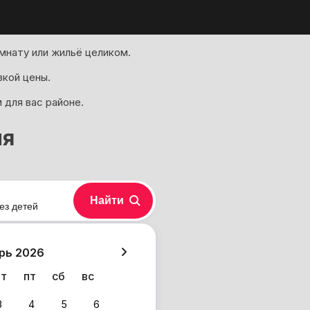
мнату или жильё целиком.
зкой цены.
 для вас районе.
ия
Найти
ез детей
хазия
рь 2026
чт
пт
сб
вс
3
4
5
6