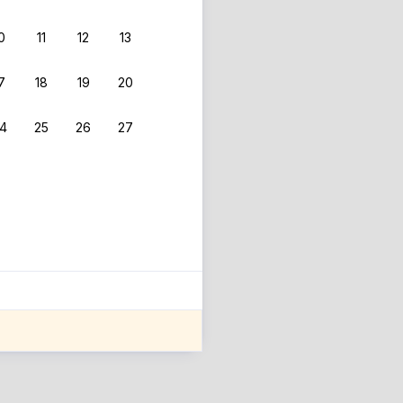
0
11
12
13
7
18
19
20
4
25
26
27
ле оценки проживания.