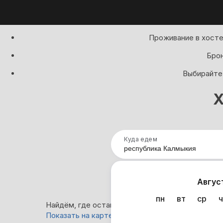
Проживание в хосте
Брон
Выбирайте 
Х
Куда едем
Нап
Авгус
пн
вт
ср
ч
Найдём, где остановиться : 404 варианта
Показать на карте