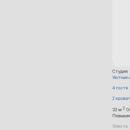
Студия
Уютная 
4 гостя
2 крова
2
32 м
О
Повыше
Элиста, 