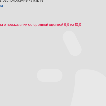
ь расположение на карте
ва
ва
о проживании со средней оценкой
9,9
из
10,0