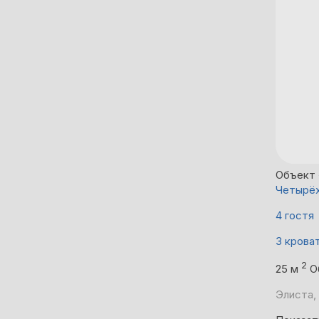
Объект 
Четырёх
4 гостя
3 крова
2
25 м
О
Элиста, 