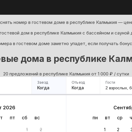
снять номер в гостевом доме в республике Калмыкия — цены
гостевой дом в республике Калмыкия с бассейном и сауной 
мера в гостевом доме заметно упадет, если получать бонус
евые дома в республике Кал
20 предложений в республике Калмыкия oт 1 000
₽
/ сутки
Заезд
Отъезд
Гости
Когда
Когда
2 взрослых,
б
ример
Санкт-Петербург
Москва
Сочи
Минск
Казань
Дагестан
Кисловодск
Аб
т 2026
Сентяб
Квартиры
Гостиницы
Дома
Частный сектор
т
пт
сб
вс
пн
вт
ср
1
2
1
2