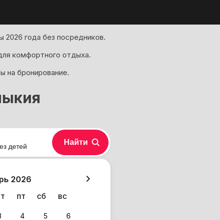
 2026 года без посредников.
для комфортного отдыха.
ы на бронирование.
мыкия
Найти
ез детей
хазия
рь 2026
чт
пт
сб
вс
3
4
5
6