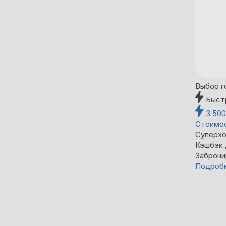
Выбор г
Быст
3 50
Стоимос
Суперхо
Кэшбэк
Заброни
Подроб