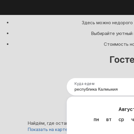
Здесь можно недорого 
Выбирайте уютный 
Стоимость но
Гост
Куда едем
Нап
Авгус
пн
вт
ср
ч
Найдём, где остановиться : 20 вариантов
Показать на карте