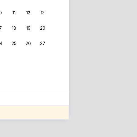
0
11
12
13
7
18
19
20
4
25
26
27
ле оценки проживания.