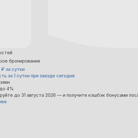
остей
рое бронирование
0
₽
за сутки
ть за 1 сутки при заезде сегодня
зяин
 до 4%
руйте до 31 августа 2026 — и получите кэшбэк бонусами пос
нее