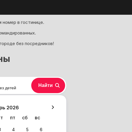
 номер в гостинице.
омандированных.
 городе без посредников!
ны
Найти
ез детей
хазия
рь 2026
чт
пт
сб
вс
3
4
5
6