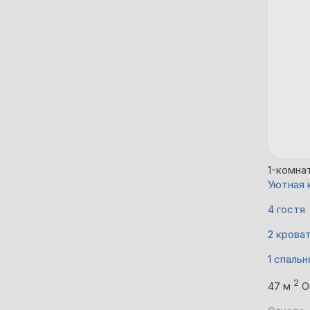
1-комна
Уютная 
4 гостя
2 крова
1 спальн
2
47 м
О