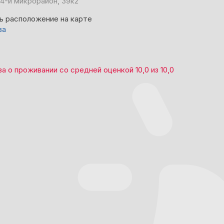
 4-й микрорайон, 39к2
ь расположение на карте
ва
ва
о проживании со средней оценкой
10,0
из
10,0