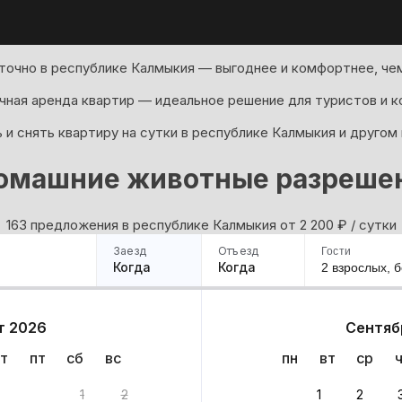
точно в республике Калмыкия — выгоднее и комфортнее, чем
ная аренда квартир — идеальное решение для туристов и к
и снять квартиру на сутки в республике Калмыкия и другом
омашние животные разреше
163 предложения в республике Калмыкия oт 2 200
₽
/ сутки
Заезд
Отъезд
Гости
Когда
Когда
2 взрослых,
б
ример
Санкт-Петербург
Москва
Сочи
Минск
Казань
Дагестан
Кисловодск
Аб
т 2026
Сентяб
Квартиры
Гостиницы
Дома
Частный сектор
т
пт
сб
вс
пн
вт
ср
1
2
1
2