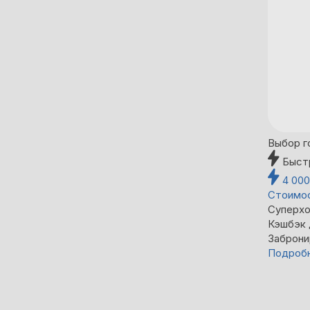
Выбор г
Быст
4 00
Стоимос
Суперхо
Кэшбэк
Заброни
Подроб