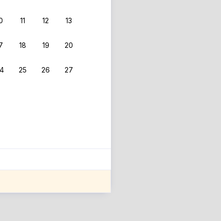
0
11
12
13
7
18
19
20
4
25
26
27
ле оценки проживания.