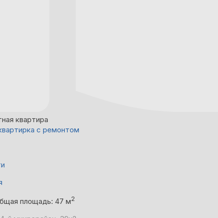
тная квартира
квартирка с ремонтом
ти
я
2
бщая площадь: 47 м