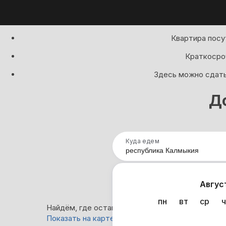
Квартира посу
Краткосроч
Здесь можно сдать 
Д
Куда едем
Нап
Авгус
пн
вт
ср
ч
Найдём, где остановиться : 163 варианта
Показать на карте