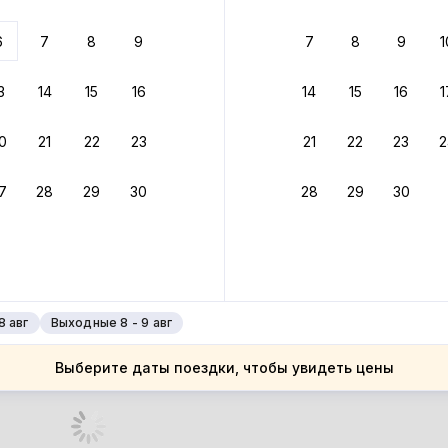
 до 30% за бронь
6
7
8
9
7
8
9
1
бонусами
ценки проживания
3
14
15
16
14
15
16
1
йте быстрое бронирование
0
21
22
23
21
22
23
2
ное подтверждение брони без ожидания ответа от хозяина
7
28
29
30
28
29
30
зяин
 до 30%
руйте до 31 августа 2026 — и получите кэшбэк бонусами пос
нее
8 авг
Выходные 8 - 9 авг
Выберите даты поездки, чтобы увидеть цены