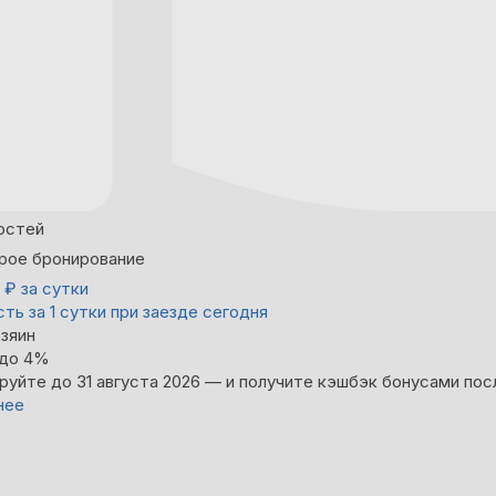
остей
рое бронирование
0
₽
за сутки
ть за 1 сутки при заезде сегодня
зяин
 до 4%
руйте до 31 августа 2026 — и получите кэшбэк бонусами пос
нее