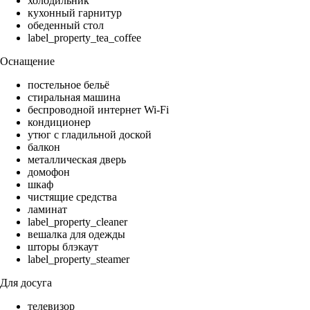
холодильник
кухонный гарнитур
обеденный стол
label_property_tea_coffee
Оснащение
постельное бельё
стиральная машина
беспроводной интернет Wi-Fi
кондиционер
утюг с гладильной доской
балкон
металлическая дверь
домофон
шкаф
чистящие средства
ламинат
label_property_cleaner
вешалка для одежды
шторы блэкаут
label_property_steamer
Для досуга
телевизор