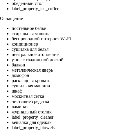
обеденный стол
label_property_tea_coffee
Оснащение
постельное бельё
стиральная машина
беспроводной интернет Wi-Fi
кондиционер
сушилка для белья
центральное отопление
утюг с гладильной доской
балкон
металлическая дверь
домофон
раскладная кровать
сушильная машина
шкаф
москитная сетка
чистящие средства
ламинат
журнальный столик
label_property_cleaner
вешалка для одежды
label_property_btowels