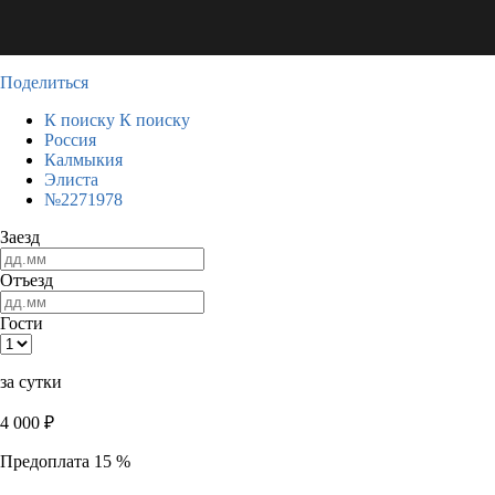
Поделиться
К поиску
К поиску
Россия
Калмыкия
Элиста
№2271978
Заезд
Отъезд
Гости
за сутки
4 000
₽
Предоплата 15 %