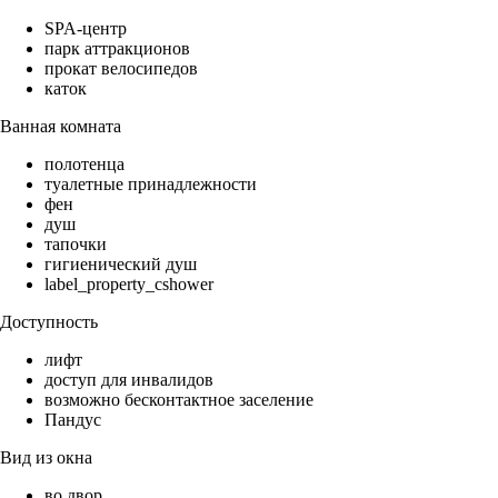
SPA-центр
парк аттракционов
прокат велосипедов
каток
Ванная комната
полотенца
туалетные принадлежности
фен
душ
тапочки
гигиенический душ
label_property_cshower
Доступность
лифт
доступ для инвалидов
возможно бесконтактное заселение
Пандус
Вид из окна
во двор