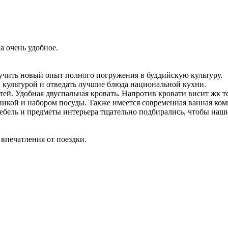
а очень удобное.
.
учить новый опыт полного погружения в буддийскую культуру.
 культурой и отведать лучшие блюда национальной кухни.
стей. Удобная двуспальная кровать. Напротив кровати висит жк 
икой и набором посуды. Также имеется современная ванная комн
бель и предметы интерьера тщательно подбирались, чтобы наши
 впечатления от поездки.