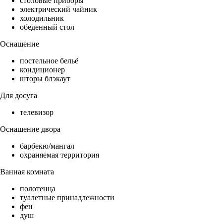
столовые приборы
электрический чайник
холодильник
обеденный стол
Оснащение
постельное бельё
кондиционер
шторы блэкаут
Для досуга
телевизор
Оснащение двора
барбекю/мангал
охраняемая территория
Ванная комната
полотенца
туалетные принадлежности
фен
душ